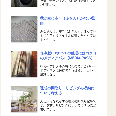
充実させたい！と、私が試行錯誤してき
た時間の ...
我が家に布巾（ふきん）がない理
由
みなさんは、布巾（ふきん）、使ってい
ますか？もうタイトルに書いちゃってい
ますが、 ...
保存版CDやDVDの整理にはコクヨ
のメディアパス【MEDIA PASS】
いまやデジタルの時代なので、全部ハー
ドディスクに保存できれば良い！という
風潮にな ...
理想の間取り・リビングの収納に
ついて考える
久しぶりな気がする理想の間取り記事で
す。以前、リビングについては２つほど
書いてい ...