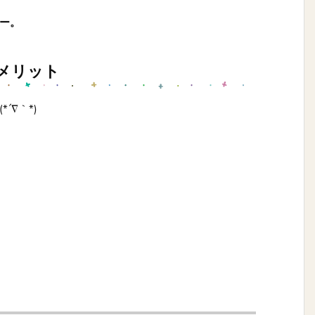
ー。
メリット
∇｀*)