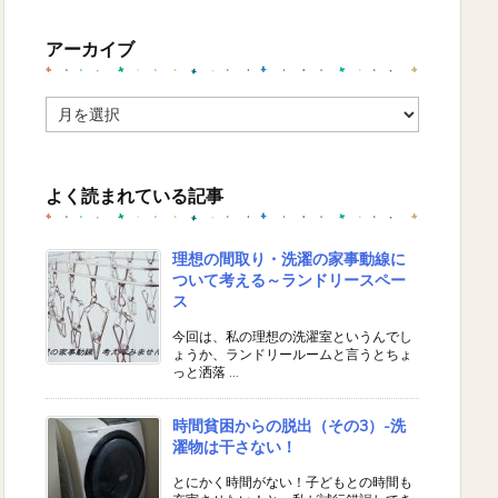
アーカイブ
ア
ー
カ
イ
よく読まれている記事
ブ
理想の間取り・洗濯の家事動線に
ついて考える～ランドリースペー
ス
今回は、私の理想の洗濯室というんでし
ょうか、ランドリールームと言うとちょ
っと洒落 ...
時間貧困からの脱出（その3）-洗
濯物は干さない！
とにかく時間がない！子どもとの時間も