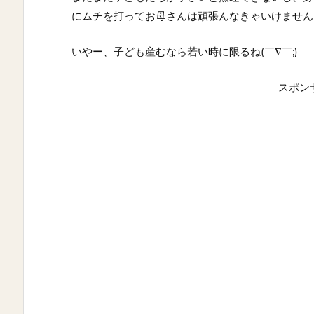
にムチを打ってお母さんは頑張んなきゃいけません(
いやー、子ども産むなら若い時に限るね(￣∇￣;)
スポン