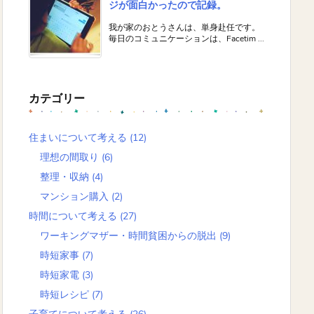
ジが面白かったので記録。
我が家のおとうさんは、単身赴任です。
毎日のコミュニケーションは、Facetim ...
カテゴリー
住まいについて考える
(12)
理想の間取り
(6)
整理・収納
(4)
マンション購入
(2)
時間について考える
(27)
ワーキングマザー・時間貧困からの脱出
(9)
時短家事
(7)
時短家電
(3)
時短レシピ
(7)