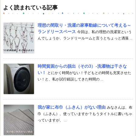
イ
よく読まれている記事
ブ
理想の間取り・洗濯の家事動線について考える～
ランドリースペース
今回は、私の理想の洗濯室という
んでしょうか、ランドリールームと言うとちょっと洒落 ...
時間貧困からの脱出（その3）-洗濯物は干さな
い！
とにかく時間がない！子どもとの時間も充実させた
い！と、私が試行錯誤してきた時間の ...
我が家に布巾（ふきん）がない理由
みなさんは、布
巾（ふきん）、使っていますか？もうタイトルに書いちゃ
っていますが、 ...