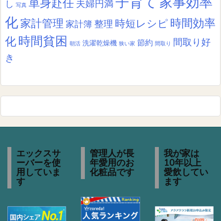
子育て
家事効率
単身赴任
夫婦円満
し
写真
化
時間効率
家計管理
時短レシピ
整理
家計簿
時間貧困
化
間取り好
節約
洗濯乾燥機
朝活
狭い家
間取り
き
エックスサ
管理人が長
我が家は
ーバーを使
年愛用のお
10年以上
用していま
化粧品です
愛飲してい
す
ます