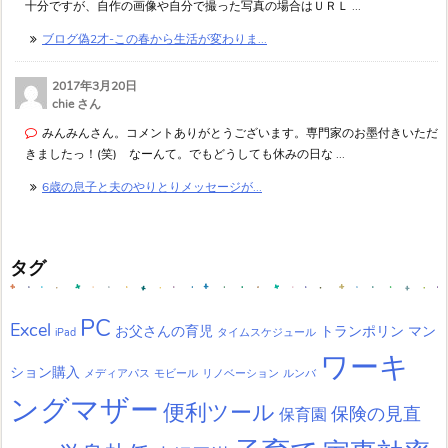
十分ですが、自作の画像や自分で撮った写真の場合はＵＲＬ ...
ブログ偽2才-この春から生活が変わりま...
2017年3月20日
chie さん
みんみんさん。コメントありがとうございます。専門家のお墨付きいただ
きましたっ！(笑) なーんて。でもどうしても休みの日な ...
6歳の息子と夫のやりとりメッセージが...
タグ
PC
Excel
お父さんの育児
トランポリン
マン
iPad
タイムスケジュール
ワーキ
ション購入
メディアパス
モビール
リノベーション
ルンバ
ングマザー
便利ツール
保険の見直
保育園