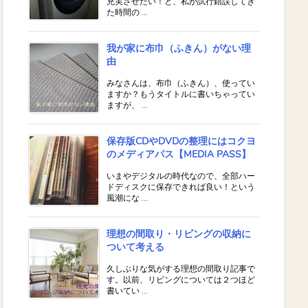
充実させたい！と、私が試行錯誤してき
た時間の ...
我が家に布巾（ふきん）がない理
由
みなさんは、布巾（ふきん）、使ってい
ますか？もうタイトルに書いちゃってい
ますが、 ...
保存版CDやDVDの整理にはコクヨ
のメディアパス【MEDIA PASS】
いまやデジタルの時代なので、全部ハー
ドディスクに保存できれば良い！という
風潮にな ...
理想の間取り・リビングの収納に
ついて考える
久しぶりな気がする理想の間取り記事で
す。以前、リビングについては２つほど
書いてい ...