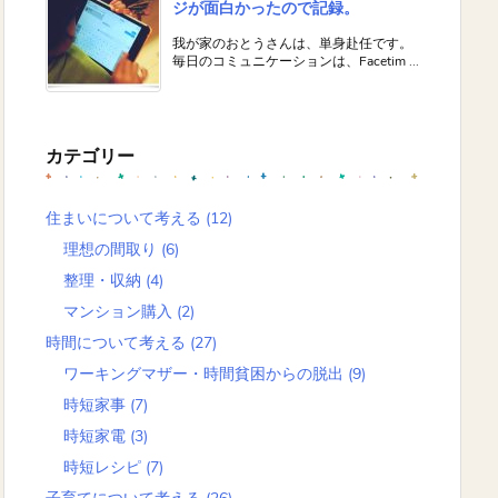
ジが面白かったので記録。
我が家のおとうさんは、単身赴任です。
毎日のコミュニケーションは、Facetim ...
カテゴリー
住まいについて考える
(12)
理想の間取り
(6)
整理・収納
(4)
マンション購入
(2)
時間について考える
(27)
ワーキングマザー・時間貧困からの脱出
(9)
時短家事
(7)
時短家電
(3)
時短レシピ
(7)