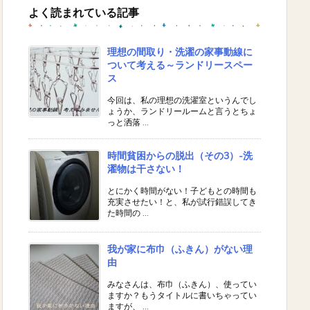
イ
よく読まれている記事
ブ
理想の間取り・洗濯の家事動線に
ついて考える～ランドリースペー
ス
今回は、私の理想の洗濯室というんでし
ょうか、ランドリールームと言うとちょ
っと洒落 ...
時間貧困からの脱出（その3）-洗
濯物は干さない！
とにかく時間がない！子どもとの時間も
充実させたい！と、私が試行錯誤してき
た時間の ...
我が家に布巾（ふきん）がない理
由
みなさんは、布巾（ふきん）、使ってい
ますか？もうタイトルに書いちゃってい
ますが、 ...