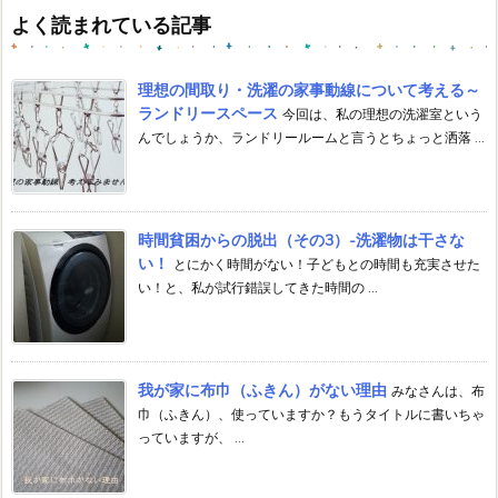
イ
よく読まれている記事
ブ
理想の間取り・洗濯の家事動線について考える～
ランドリースペース
今回は、私の理想の洗濯室という
んでしょうか、ランドリールームと言うとちょっと洒落 ...
時間貧困からの脱出（その3）-洗濯物は干さな
い！
とにかく時間がない！子どもとの時間も充実させた
い！と、私が試行錯誤してきた時間の ...
我が家に布巾（ふきん）がない理由
みなさんは、布
巾（ふきん）、使っていますか？もうタイトルに書いちゃ
っていますが、 ...