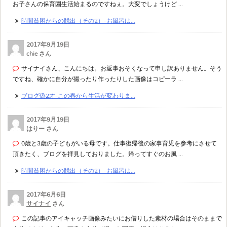
お子さんの保育園生活始まるのですねぇ。大変でしょうけど ...
時間貧困からの脱出（その2）-お風呂は...
2017年9月19日
chie さん
サイナイさん、こんにちは。お返事おそくなって申し訳ありません。そう
ですね、確かに自分が撮ったり作ったりした画像はコピーラ ...
ブログ偽2才-この春から生活が変わりま...
2017年9月19日
はりー さん
0歳と3歳の子どもがいる母です。仕事復帰後の家事育児を参考にさせて
頂きたく、ブログを拝見しておりました。帰ってすぐのお風 ...
時間貧困からの脱出（その2）-お風呂は...
2017年6月6日
サイナイ
さん
この記事のアイキャッチ画像みたいにお借りした素材の場合はそのままで