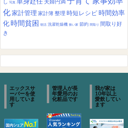
子育て
家事効率
単身赴任
夫婦円満
し
写真
化
時間効率
家計管理
時短レシピ
整理
家計簿
時間貧困
化
間取り好
節約
洗濯乾燥機
朝活
狭い家
間取り
き
エックスサ
管理人が長
我が家は
ーバーを使
年愛用のお
10年以上
用していま
化粧品です
愛飲してい
す
ます