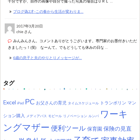
十分ですが、自作の画像や自分で撮った写真の場合はＵＲＬ ...
ブログ偽2才-この春から生活が変わりま...
2017年3月20日
chie さん
みんみんさん。コメントありがとうございます。専門家のお墨付きいただ
きましたっ！(笑) なーんて。でもどうしても休みの日な ...
6歳の息子と夫のやりとりメッセージが...
タグ
PC
Excel
お父さんの育児
トランポリン
マン
iPad
タイムスケジュール
ワーキ
ション購入
メディアパス
モビール
リノベーション
ルンバ
ングマザー
便利ツール
保険の見直
保育園