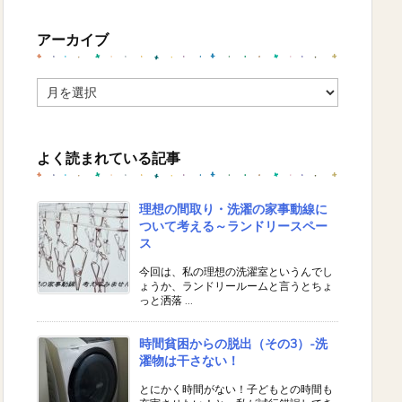
アーカイブ
ア
ー
カ
イ
よく読まれている記事
ブ
理想の間取り・洗濯の家事動線に
ついて考える～ランドリースペー
ス
今回は、私の理想の洗濯室というんでし
ょうか、ランドリールームと言うとちょ
っと洒落 ...
時間貧困からの脱出（その3）-洗
濯物は干さない！
とにかく時間がない！子どもとの時間も