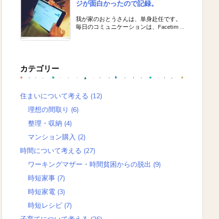
ジが面白かったので記録。
我が家のおとうさんは、単身赴任です。
毎日のコミュニケーションは、Facetim ...
カテゴリー
住まいについて考える
(12)
理想の間取り
(6)
整理・収納
(4)
マンション購入
(2)
時間について考える
(27)
ワーキングマザー・時間貧困からの脱出
(9)
時短家事
(7)
時短家電
(3)
時短レシピ
(7)