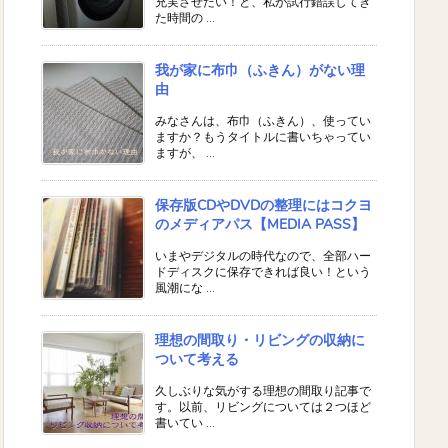
充実させたい！と、私が試行錯誤してき
た時間の ...
我が家に布巾（ふきん）がない理
由
みなさんは、布巾（ふきん）、使ってい
ますか？もうタイトルに書いちゃってい
ますが、 ...
保存版CDやDVDの整理にはコクヨ
のメディアパス【MEDIA PASS】
いまやデジタルの時代なので、全部ハー
ドディスクに保存できれば良い！という
風潮にな ...
理想の間取り・リビングの収納に
ついて考える
久しぶりな気がする理想の間取り記事で
す。以前、リビングについては２つほど
書いてい ...