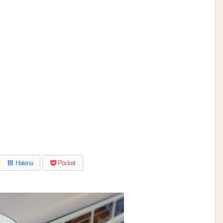
B!
Hatena
Pocket